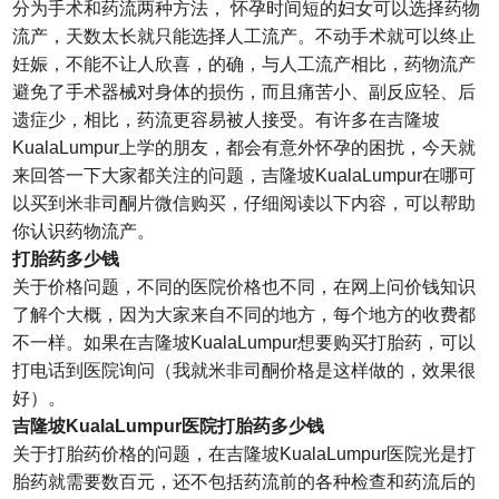
分为手术和药流两种方法， 怀孕时间短的妇女可以选择药物
流产，天数太长就只能选择人工流产。不动手术就可以终止
妊娠，不能不让人欣喜，的确，与人工流产相比，药物流产
避免了手术器械对身体的损伤，而且痛苦小、副反应轻、后
遗症少，相比，药流更容易被人接受。有许多在吉隆坡
KualaLumpur上学的朋友，都会有意外怀孕的困扰，今天就
来回答一下大家都关注的问题，吉隆坡KualaLumpur在哪可
以买到米非司酮片微信购买，仔细阅读以下内容，可以帮助
你认识药物流产。
打胎药多少钱
关于价格问题，不同的医院价格也不同，在网上问价钱知识
了解个大概，因为大家来自不同的地方，每个地方的收费都
不一样。如果在吉隆坡KualaLumpur想要购买打胎药，可以
打电话到医院询问（我就米非司酮价格是这样做的，效果很
好）。
吉隆坡KualaLumpur医院打胎药多少钱
关于打胎药价格的问题，在吉隆坡KualaLumpur医院光是打
胎药就需要数百元，还不包括药流前的各种检查和药流后的