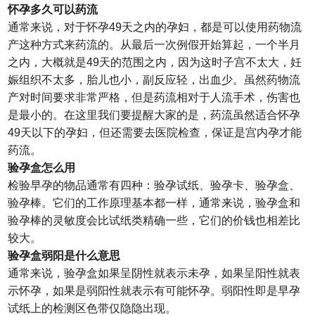
怀孕多久可以药流
通常来说，对于怀孕49天之内的孕妇，都是可以使用药物流
产这种方式来药流的。从最后一次例假开始算起，一个半月
之内，大概就是49天的范围之内，因为这时子宫不太大，妊
娠组织不太多，胎儿也小，副反应轻，出血少。虽然药物流
产对时间要求非常严格，但是药流相对于人流手术，伤害也
是最小的。在这里我们要提醒大家的是，药流虽然适合怀孕
49天以下的孕妇，但还需要去医院检查，保证是宫内孕才能
药流。
验孕盒怎么用
检验早孕的物品通常有四种：验孕试纸、验孕卡、验孕盒、
验孕棒。它们的工作原理基本都一样，通常来说，验孕盒和
验孕棒的灵敏度会比试纸类精确一些，它们的价钱也相差比
较大。
验孕盒弱阳是什么意思
通常来说，验孕盒如果呈阴性就表示未孕，如果呈阳性就表
示怀孕，如果是弱阳性就表示有可能怀孕。弱阳性即是早孕
试纸上的检测区色带仅隐隐出现。