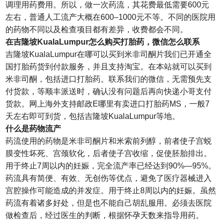
调理用药费用。所以，做一次药流，其花费最低需要600元
左右，普通人工流产大概在600–1000元不等。不同的医院用
的药物不同以及检查项目都有差异，收费都会不同。
在吉隆坡KualaLumpur怎么购买打胎药，微信怎么联系
吉隆坡KualaLumpur在哪可以买到米非司酮片我们已开通全
国打胎药货到付款服务，并且支持淘宝。在本站就可以买到
米非司酮，包括进口打胎药。联系我们的微信，无需预先支
付货款，等顺丰派送时，确认没有问题后再向快递小哥支付
货款。网上海外支持邮政E哪里有卖进口打胎药MS，一般7
天左右即可到货，包括吉隆坡KualaLumpur等地。
什么是药物流产
药流使用的药物是米非司酮片和米索前列醇，前者使子宫蜕
膜变性坏死、宫颈软化，后者使子宫收缩，促使胚胎排出。
用于终止7周以内的妊娠，完全流产率已经达到90%—95%。
药流具有简便、有效、无创伤等优点，避免了医疗器械进入
宫腔操作可能造成的并发症。用于终止8周以内的妊娠。虽然
药流有着诸多好处，但是也不能自己胡乱服用。必须去医院
做检查后，经过医生的判断，根据怀孕天数来指导用药。