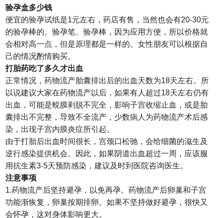
验孕盒多少钱
便宜的验孕试纸是1元左右，药店有售，当然也会有20-30元
的验孕棒的。验孕笔、验孕棒，因为应用方便，所以价格就
会相对高一点，但是原理都是一样的。女性朋友可以根据自
己的情况酌情购买。
打胎药吃了多久才出血
正常情况，药物流产胎囊排出后的出血天数为18天左右。所
以说建议大家在药物流产以后，如果有人超过18天左右仍有
出血，可能是蜕膜剥脱不完全，影响子宫收缩止血，或是胎
囊排出不完整，导致不全流产，少数病人为药物流产术后感
染，出现子宫内膜炎症所引起。
由于打胎后出血时间很长，宫颈口松驰，会给细菌的滋生及
逆行感染提供机会。因此，如果阴道出血超过一周，应该服
用抗生素3-5天预防感染，建议及时到医院咨询医生。
注意事项
1.药物流产后坚持避孕，以免再孕。药物流产后卵巢和子宫
功能渐恢复，卵巢按期排卵。如果不坚持做好避孕，很快又
会怀孕，这对身体影响更大。