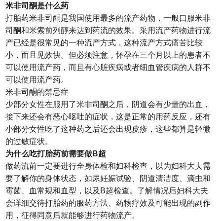
米非司酮是什么药
打胎药米非司酮是我国使用最多的流产药物，一般口服米非
司酮和米索前列醇来达到药流的效果。采用流产药物进行流
产已经是很常见的一种流产方式，这种流产方式痛苦比较
小，而且见效快。但必须注意，怀孕在三个月以上的患者不
可以使用流产药，而且有心脏疾病或者细血管疾病的人群不
可以使用流产药。
米非司酮的禁忌症
少部分女性在服用了米非司酮之后，阴道会有少量的出血，
接下来还会有恶心呕吐的症状，这是正常的用药反应，还有
小部分女性吃了这种药之后还会出现皮疹，这些都算是轻微
的过敏症状。
为什么吃打胎药前需要做B超
做药流前一定要进行全身体检和妇科检查，以为妇科大夫需
要了解你的身体状态，如尿妊娠试验、阴道清洁度、滴虫和
霉菌、血常规和血型，以及B超检查。了解情况后妇科大夫
会详细交待打胎药的服药方法、药物疗效及可能出现的副作
用，征得同意后就能够进行药物流产。