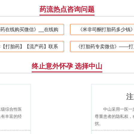
药流热点咨询问题
药在线购买微信》__在线购
《米非司酮打胎药多少钱》
卖【打胎药】【流产药】联系
《打胎药专卖微信》——打
终止意外怀孕 选择中山
注
二级综合性医
中山采用一医一
具有丰富的经
尊重患者的隐私权，
扰。