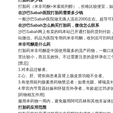
打胎药多少钱
打胎药（米非司酮+米索前列醇），价格比较便宜，如果
在沙巴Sabah医院打胎药需要多少钱
一般沙巴Sabah医院做无痛人流在2000左右。超导
在沙巴Sabah怎么购买打胎药，微信怎么联系
沙巴Sabah网上有卖的吗本站已开通打胎药货到付
站微信。药品为医院专用药米非司酮，收到后可扫码
米非司酮是什么药
打胎药米非司酮是中国使用最多的流产药物，一般口
苦比较小，而且见效快。不过需要注意的是怀孕在三
[禁忌]
1.对本品过敏者。
2.心、肝、肾疾病患者及肾上腺皮质功能不全者。
3.有使用前列腺素类药物禁忌者：如青光眼、哮喘及
4.带宫内节育器妊娠和怀疑宫外孕者，年龄超过35岁
[药物相互作用]
服用本药物一周内，避免服用阿司匹林和其他非畄体
打胎药应用范围