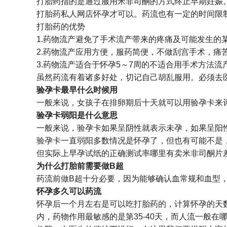
打胎药指的是通过服用米非司酮的方式终止早期妊娠
打胎药私人网店怀孕才可以。药流也有一定的时间限制
打胎药的优势
1.药物流产避免了手术流产带来的疼痛及可能发生的
2.药物流产应用方便，服药简便，不做刮宫手术，痛
3.药物流产适合于怀孕5～7周的不适合用手术方法
虽然药流有着诸多好处，切记自己胡乱服用。必须去
验孕卡最早什么时候用
一般来说，女孩子在排卵期后十天就可以用验孕卡来评
验孕卡弱阳是什么意思
一般来说，验孕卡如果呈阴性就表示未孕，如果呈阳
验孕卡一直弱阳多数情况是怀孕了，但也有可能不是
但实际上早孕试纸的正确测试率哪里有卖米非司酮片差
为什么打胎前需要做B超
药流前做B超十分必要，因为能够确认血常规和血型
怀孕多久可以药流
怀孕后一个月左右是可以吃打胎药的，计算怀孕的天
内，药物作用最敏感的是第35-40天，而人流一般