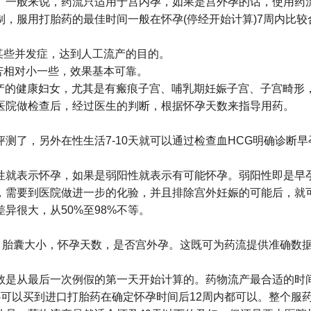
。一般来说，药流只适用于宫内孕，如果是宫外孕的话，使用药
，服用打胎药的最佳时间一般在怀孕(停经开始计算)7周内比较合
某些并发症，达到人工流产的目的。
苦相对小一些，效果基本可靠。
流产的健康妇女，尤其是有瘢痕子宫、哺乳期妊娠子宫、子宫畸
医院做检查后，经过医生的判断，根据怀孕天数来指导用药。
测了，另外在性生活7-10天就可以通过检查血HCG明确诊断
性就表示怀孕，如果是弱阳性就表示有可能怀孕。弱阳性即是早
，需要到医院做进一步的化验，并且排除宫外妊娠的可能后，就可
异很大，从50%至98%不等。
，胎囊大小，怀孕天数，是否宫外孕。这既可为药流提供准确数
数是从最后一次例假的第一天开始计算的。药物流产最合适的时间
在哪可以买到进口打胎药在确定怀孕时间后12周内都可以。整个