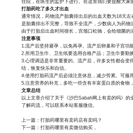
住院，在医生的监护下进行。在这里我们要提醒大家
打胎药吃了多久才出血
通常情况，药物流产胎囊排出后的出血天数为18天左
是胎囊排出不完整，导致不全流产，少数病人为药物
由于打胎后出血时间很长，宫颈口松驰，会给细菌的滋
注意事项
1.流产后坚持避孕，以免再孕。流产后卵巢和子宫
2.所用卫生巾、卫生纸要选用合格产品；卫生巾要勤
3.心理调适是非常重要的。流产后，许多女性都会
结，恢复快乐和自信。
4.使用打胎药流产后必须注意休息，减少劳累。可
5.注意营养的补充，多吃一些含有丰富蛋白质的食物
文章总结
以上文章介绍了关于《沙巴Sabah网上有卖的吗》
了解药流，可以联系本站客服微信。
上一篇：
打胎药哪里有卖药店有卖吗？
下一篇：
打胎药哪里有卖微信购买，