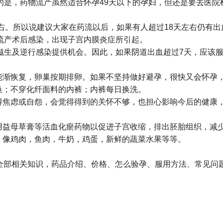
的是，药物流产虽然适合怀孕49天以下的孕妇，但还是要去医院
右。所以说建议大家在药流以后，如果有人超过18天左右仍有
流产术后感染，出现子宫内膜炎症所引起。
生及逆行感染提供机会。因此，如果阴道出血超过7天，应该服
功能渐恢复，卵巢按期排卵。如果不坚持做好避孕，很快又会怀孕
换；不穿化纤面料的内裤；内裤每日换洗。
变得焦虑或自怨，会觉得得到的关怀不够，也担心影响今后的健康
服用益母草膏等活血化瘀药物以促进子宫收缩，排出胚胎组织，减
，像鸡肉，鱼肉，牛奶，鸡蛋，新鲜的蔬菜水果等等。
的全部相关知识，药品介绍、价格、怎么验孕、服用方法、常见问题