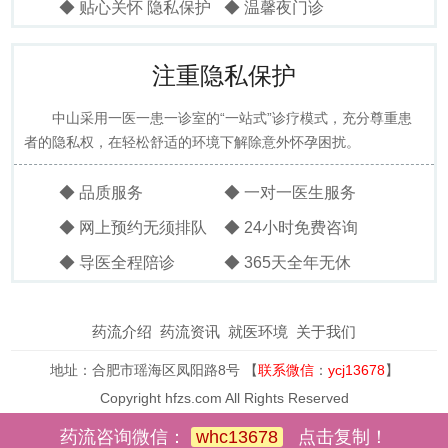
◆ 贴心关怀 隐私保护
◆ 温馨夜门诊
注重隐私保护
中山采用一医一患一诊室的“一站式”诊疗模式，充分尊重患
者的隐私权，在轻松舒适的环境下解除意外怀孕困扰。
◆ 品质服务
◆ 一对一医生服务
◆ 网上预约无须排队
◆ 24小时免费咨询
◆ 导医全程陪诊
◆ 365天全年无休
药流介绍
药流资讯
就医环境
关于我们
地址：合肥市瑶海区凤阳路8号 【
联系微信
：
ycj13678
】
Copyright hfzs.com All Rights Reserved
药流咨询微信：
whc13678
点击复制！