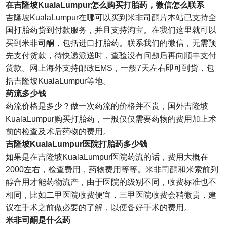
在吉隆坡KualaLumpur怎么购买打胎药，微信怎么联系
吉隆坡KualaLumpur在哪可以买到米非司酮片本站已支持全
国打胎药货到付款服务，并且支持淘宝。在我们这里就可以
买到米非司酮，包括进口打胎药。联系我们的微信，无需预
先支付货款，待快递派送时，查验没有问题后再向顺丰支付
货款。网上海外支持邮政EMS，一般7天左右即可到货，包
括吉隆坡KualaLumpur等地。
药流多少钱
药流价格是多少？做一次药流的价格并不贵，国外吉隆坡
KualaLumpur购买打胎药，一般仅仅需要药物的费用加上术
前的检查及术后药物的费用。
吉隆坡KualaLumpur医院打胎药多少钱
如果是在吉隆坡KualaLumpur医院药流的话，费用大概在
2000左右，检查费用，药物费用等等。米非司酮和米索前列
醇合用才能药物流产，由于医院的级别不同，收费标准也不
相同，比如二甲医院收费便宜，三甲医院收费会稍微贵，建
议在手术之前做必要的了解，以便备好手术的费用。
米非司酮是什么药