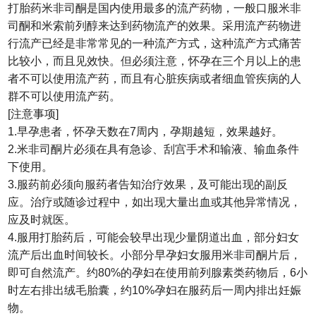
打胎药米非司酮是国内使用最多的流产药物，一般口服米非
司酮和米索前列醇来达到药物流产的效果。采用流产药物进
行流产已经是非常常见的一种流产方式，这种流产方式痛苦
比较小，而且见效快。但必须注意，怀孕在三个月以上的患
者不可以使用流产药，而且有心脏疾病或者细血管疾病的人
群不可以使用流产药。
[注意事项]
1.早孕患者，怀孕天数在7周内，孕期越短，效果越好。
2.米非司酮片必须在具有急诊、刮宫手术和输液、输血条件
下使用。
3.服药前必须向服药者告知治疗效果，及可能出现的副反
应。治疗或随诊过程中，如出现大量出血或其他异常情况，
应及时就医。
4.服用打胎药后，可能会较早出现少量阴道出血，部分妇女
流产后出血时间较长。小部分早孕妇女服用米非司酮片后，
即可自然流产。约80%的孕妇在使用前列腺素类药物后，6小
时左右排出绒毛胎囊，约10%孕妇在服药后一周内排出妊娠
物。