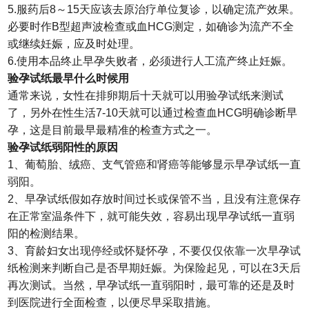
5.服药后8～15天应该去原治疗单位复诊，以确定流产效果。
必要时作B型超声波检查或血HCG测定，如确诊为流产不全
或继续妊娠，应及时处理。
6.使用本品终止早孕失败者，必须进行人工流产终止妊娠。
验孕试纸最早什么时候用
通常来说，女性在排卵期后十天就可以用验孕试纸来测试
了，另外在性生活7-10天就可以通过检查血HCG明确诊断早
孕，这是目前最早最精准的检查方式之一。
验孕试纸弱阳性的原因
1、葡萄胎、绒癌、支气管癌和肾癌等能够显示早孕试纸一直
弱阳。
2、早孕试纸假如存放时间过长或保管不当，且没有注意保存
在正常室温条件下，就可能失效，容易出现早孕试纸一直弱
阳的检测结果。
3、育龄妇女出现停经或怀疑怀孕，不要仅仅依靠一次早孕试
纸检测来判断自己是否早期妊娠。为保险起见，可以在3天后
再次测试。当然，早孕试纸一直弱阳时，最可靠的还是及时
到医院进行全面检查，以便尽早采取措施。