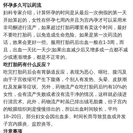
怀孕多久可以药流
妇科专家介绍，计算怀孕的时间是从最后一次例假的第一天
开始算起的，女性在怀孕七周内并且为宫内孕才可以采用米
非司酮进行流产，如果超过打胎药哪里有卖这个时间，最好
不要吃打胎药，以免造成生命危险。如果是第一次药流的
话，效果会更好一些。服用打胎药后出血一般在1-3周，而
且，出血一天比一天少;如果出血减少后又增多或一点都不减
少或逐渐增多，都是不正常的。
吃打胎药有什么反应？
吃完打胎药后会有胃肠道反应，表现为恶心、呕吐、腹泻及
由于子宫收缩可产生下腹痛，个别人有发热、头晕、皮肤潮
红及发麻等症状。另外，药物流产在吃打胎药后约有10%的
女性，会有流产失败或者没有流干净的情况，这样就必须进
行清宫术。此外，药物流产时虽已排出绒毛胎囊，但子宫内
的蜕膜组织则是慢慢排出的，所以出血时间较长，平均
18~20日。部分妇女会因出血多、时间长而导致贫血或并发
子宫内膜炎、盆腔炎等。
注意事项