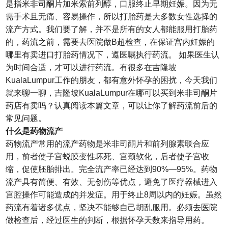
是指米非司酮片加米索前列醇，口服终止早期妊娠。因为无
需手术且无痛、容易操作，所以打胎药是大多数女性选择的
流产方式。我们要了解，并不是所有的女人都能服用打胎药
的，药流之前，需要去医院做B超检查，在保证宫内妊娠的
哪里有卖进口打胎药情况下，遵医嘱执行药流。 如果医生认
为时间合适，才可以进行药流。有很多在吉隆坡
KualaLumpur工作的朋友，都有意外怀孕的困扰，今天我们
就来聊一聊，吉隆坡KualaLumpur在哪可以买到米非司酮片
药店有卖吗？认真阅读本篇文章，可以让你了解药流前后的
常见问题。
什么是药物流产
药物流产常用的流产药物是米非司酮片和前列腺素联合应
用，前者使子宫蜕膜变性坏死、宫颈软化，后者使子宫收
缩，促使胚胎排出。完全流产率已经达到90%—95%。药物
流产具有简便、有效、无创伤等优点，避免了医疗器械进入
宫腔操作可能造成的并发症。用于终止8周以内的妊娠。虽然
药流有着诸多优点，坚决不能够自己胡乱服用。必须去医院
做检查后，经过医生的判断，根据怀孕天数来指导用药。