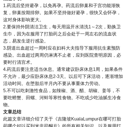
1.药流后坚持避孕，以免再孕。药流后卵巢和子宫功能渐恢
复，卵巢按期排卵。如果不坚持做好避孕，很快又会怀孕，
这对身体影响更大。
2.要保持外阴清洁卫生，每天用温开水清洗1～2次，勤换卫
生巾，因为在服用了打胎药之后会处于一周左右的流血状
态，易发生逆行感染。
3.阴道出血超过一周时应在妇科大夫指导下服用抗生素预防
感染。出血超过两周仍淋漓不止者，应到医院查明原因，必
要时行清宫术。
4.药流后要注意适当休息。通常建议卧床休息1周，如果条件
不允许，最少应卧床休息2-3天。以后可下床活动，逐渐增加
活动时间。在堕胎后半月内不要从事重体力劳动。
5.不可以吃刺激性食品，如辣椒、酒、醋、胡椒、姜等，不
要吃螃蟹、田螺、河蚌等寒性食物。不吃或少吃油腻生冷食
物。
文章总结
此篇文章详细介绍了关于《吉隆坡KualaLumpur在哪可打胎
药哪个好以买到米非司酮片》的所有相关知识，以及服用打