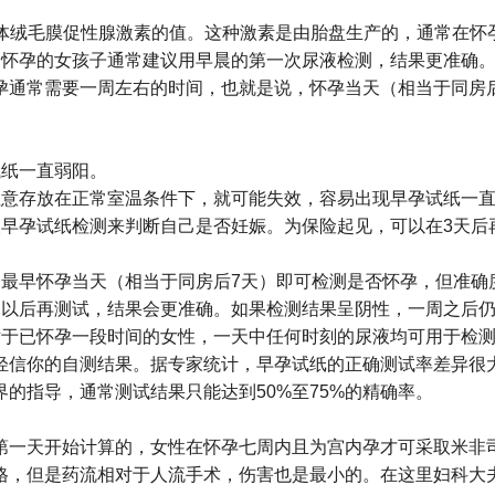
人体绒毛膜促性腺激素的值。这种激素是由胎盘生产的，通常在怀
刚刚怀孕的女孩子通常建议用早晨的第一次尿液检测，结果更准确
孕通常需要一周左右的时间，也就是说，怀孕当天（相当于同房
试纸一直弱阳。
注意存放在正常室温条件下，就可能失效，容易出现早孕试纸一
次早孕试纸检测来判断自己是否妊娠。为保险起见，可以在3天后
，最早怀孕当天（相当于同房后7天）即可检测是否怀孕，但准确
周以后再测试，结果会更准确。如果检测结果呈阴性，一周之后
对于已怀孕一段时间的女性，一天中任何时刻的尿液均可用于检
轻信你的自测结果。据专家统计，早孕试纸的正确测试率差异很大
的指导，通常测试结果只能达到50%至75%的精确率。
第一天开始计算的，女性在怀孕七周内且为宫内孕才可采取米非
格，但是药流相对于人流手术，伤害也是最小的。在这里妇科大