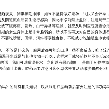
功能渐恢复，卵巢按期排卵。如果不坚持做好避孕，很快又会怀孕
创伤及阴道流血易发生逆行感染，因此未净前禁止盆浴，注意局部
以上或下腹疼痛、发热、白带异常等症状，就应及时到医院复查诊
个时期的女生身体上是非常脆弱的，所以不能再次对自己的身体进
，不要吃螃蟹、田螺、河蚌等寒性食物。不吃或少吃油腻生冷食
息，不管是什么药，服用后都可能会出现一些不良反应，吃了流
喝温开水或是与其他食物一起吃，这样对于减轻药物的不良反应
重的话，我们可以喝温开水，之所以有恶心想吐，是由于药物中
把药物吐出来。吃药后要注意卧床休息这样胃活动减少胃酸分泌
有卖的吗》的所有相关知识，以及服用打胎药前后需要注意的事项等等，