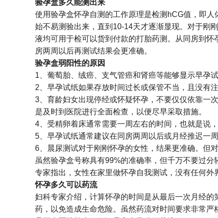
验孕盒多久能测出来
使用验孕盒怀孕自测的工作原理是检测hCG值，即
始不易测验出来，直到10-14天才逐渐显现。对于
液均可用于检可以货到付款的打胎药测。从同房到怀
房两周以后再测试结果会更准确。
验孕盒弱阳性的原因
1、葡萄胎、绒癌、支气管癌和肾癌等能够显示早孕
2、早孕试纸如果存放时间过长或保管不当，且没有
3、育龄妇女出现停经或怀疑怀孕，不要仅仅依靠一
是及时到医院进行全面检查，以便尽早采取措施。
4、受精卵着床通常需要一周左右的时间，也就是说
5、早孕试纸通常建议在同房两周以后或月经推迟一
6、晨尿测试对于刚刚怀孕的女性，结果更准确。但
虽然验孕盒号称具有99%的准确率，但千万不要过分
专家指出，女性在家里做怀孕自我测试，没有任何外界
怀孕多久可以药流
妇科专家介绍，计算怀孕的时间是从最后一次月经的
药，以免造成生命危险。虽然药流对时间要求非常严