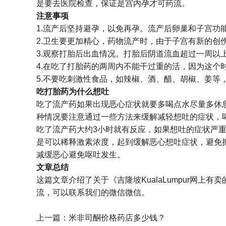
是要去医院检查，保证是宫内孕才可药流。
注意事项
1.流产后坚持避孕，以免再孕。流产后卵巢和子宫
2.卫生要更加精心，药物流产时，由于子宫有新的
3.观察打胎后出血情况。打胎后阴道流血超过一周
4.在吃了打胎药的两周内不能干过重的活，因为这
5.不要吃刺激性食品，如辣椒、酒、醋、胡椒、姜等
吃打胎药为什么想吐
吃了流产药如果出现恶心症状就要多喝点水尽量多休
种情况要注意通过一些方法来缓解减轻想吐的症状，
吃了流产药大约3小时就有反应，如果想吐的症状严
是可以稀释激素浓度，起到缓解恶心想吐症状，避免
减缓恶心避免呕吐发生。
文章总结
这篇文章介绍了关于《吉隆坡KualaLumpur网上
流，可以联系我们的微信微信。
上一篇：
米非司酮价格药店多少钱？