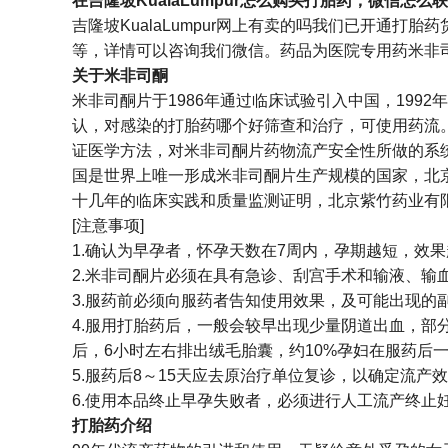
在吉隆坡KualaLumpur怎么购买打胎药，微信怎么
吉隆坡KualaLumpur网上有卖的吗我们已开通打
等，详情可以咨询我们微信。药品为医院专用药米非
关于米非司酮
米非司酮片于1986年通过临床试验引入中国，19
认，对感染的打胎药哪个好筛查和治疗，可使用药流。
证医学方法，对米非司酮片药物流产安全性所做的系
国是世界上唯一形成米非司酮片生产规模的国家，北
十几年的临床实践和质量监测证明，北京紫竹药业有
[注意事项]
1.确认为早孕者，怀孕天数在7周内，孕期越短，效
2.米非司酮片必须在具有急诊、刮宫手术和输液、输
3.服药前必须向服药者告知使用效果，及可能出现
4.服用打胎药后，一般会较早出现少量阴道出血，部
后，6小时左右排出绒毛胎囊，约10%孕妇在服药后
5.服药后8～15天应去原治疗单位复诊，以确定流
6.使用本品终止早孕失败者，必须进行人工流产终止
打胎药介绍