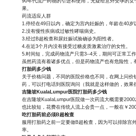
90年代流产药物的引进和使用，无疑给意外受孕的
果。
药流适应人群
1.停经在49日以内，确定为宫内妊娠的，年龄在40
2.没有慢性疾病或过敏性哮喘病史。
3.经过B超检查和尿妊娠试验确诊为阳性者。
4.在近3个月内没有接受过糖皮质激素治疗的女性。
5.时间短，完成药物流产只需3--4天，期间可正常工
虽然药流有着诸多优点，但是药物流产也有危险性，
打胎药多少钱
关于价格问题，不同的医院价格也不同，在网上问价钱知
药，可以打电话到医院询问（我就是这样做的，效果
吉隆坡KualaLumpur医院打胎药多少钱
在吉隆坡KualaLumpur医院做一次药流大概需
也比较短，花费在传统人流上会贵一点，一般在￥2000
吃打胎药前必须B超检查
服用打胎药之前一定要做B超检查，因为可以排除宫
率。