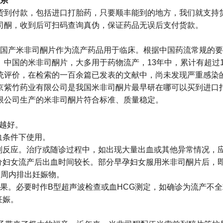
联系
胎药货到付款，包括进口打胎药，只要顺丰能到的地方，我们就支持货到
司酮，收到后可扫码查询真伪，保证药品无误后支付货款。
92年国产米非司酮片作为流产药品用于临床。根据中国药流常规
中国的米非司酮片，大多用于药物流产，13年中，累计有超过1
统评价，在检索的一百余篇已发表的文献中，尚未发现严重感染的
京紫竹药业有限公司是我国米非司酮片最早研在哪可以买到进口
限公司生产的米非司酮片符合标准、质量稳定。
果越好。
血条件下使用。
的副反应。治疗或随诊过程中，如出现大量出血或其他异常情况，
分妇女流产后出血时间较长。部分早孕妇女服用米非司酮片后，即
一周内排出妊娠物。
产效果。必要时作B型超声波检查或血HCG测定，如确诊为流产不
妊娠。