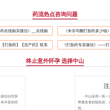
药流热点咨询问题
药在线购买微信》__在线购
《米非司酮打胎药多少钱》
卖【打胎药】【流产药】联系
《打胎药专卖微信》——打
终止意外怀孕 选择中山
注
二级综合性医
中山采用一医一
具有丰富的经
尊重患者的隐私权，
扰。