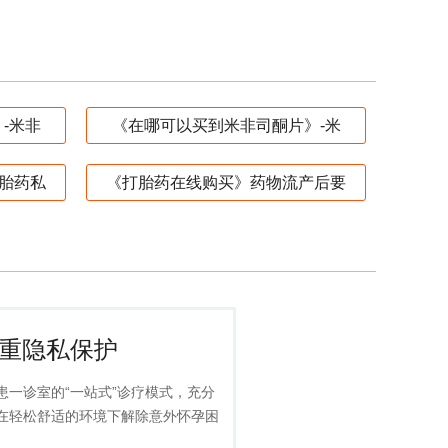
-米非
《在哪可以买到米非司酮片》-米
胎药私
《打胎药在线购买》药物流产后要
重隐私保护
患一诊室的“一站式”诊疗模式，充分
在轻松舒适的环境下解除意外怀孕困