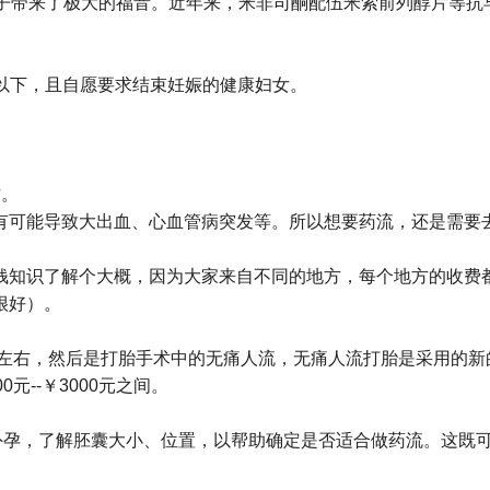
女子带来了极大的福音。近年来，米非司酮配伍米索前列醇片等抗
岁以下，且自愿要求结束妊娠的健康妇女。
作。
有可能导致大出血、心血管病突发等。所以想要药流，还是需要
识了解个大概，因为大家来自不同的地方，每个地方的收费都不一
很好）。
要2000左右，然后是打胎手术中的无痛人流，无痛人流打胎是采用
元--￥3000元之间。
外孕，了解胚囊大小、位置，以帮助确定是否适合做药流。这既