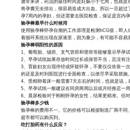
通常来讲，药流的最佳时间是妊娠小于七周，也就是
将孕囊完全排出，很容易造成大出血。所以一旦超过
孕7周内的孕妇，但还需要去医院检查，保证是宫内
验孕棒最早什么时候用
使用验孕棒怀孕自测的工作原理是检测hCG值，即
着循环系统出现在尿液里，因为量少，有可能不容易测
验孕棒弱阳性的原因
1、葡萄胎、绒癌、支气管癌和肾癌等能够显示早孕
2、早孕试纸如果存放时间过长或保管不当，且没有
3、育龄妇女出现停经或怀疑怀孕，不要仅仅依靠一
的还是及时到医院进行全面检查，以便尽早采取措施
4、受精卵着床一般需要7天左右的时间，也就是说，
5、早孕试纸一般建议在同房两周以后或月经推迟一
6、晨尿检验对于刚刚怀孕的女性，结果更精准。但
验孕棒多少钱
验孕棒的费用不一。它的价格可以根据制造厂商不同、
超市都可以购买到。
吃打胎药有什么反应？