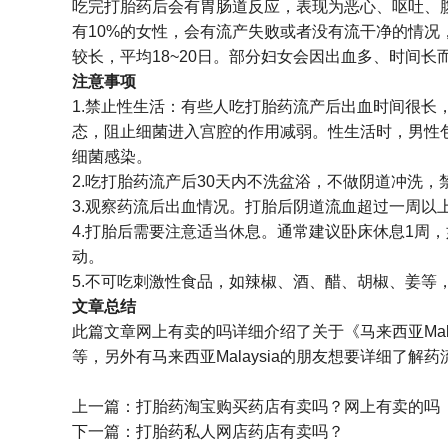
吃完打胎药后会有胃肠道反应，表现为恶心、呕吐、
有10%的女性，会有流产失败或者没有流干净的情
较长，平均18~20日。部分妇女会因出血多、时间
注意事项
1.禁止性生活：有些人吃打胎药流产后出血时间很
态，阻止细菌进入宫腔的作用减弱。性生活时，男性
细菌感染。
2.吃打胎药流产后30天内不洗盆浴，不做阴道冲洗
3.观察药流后出血情况。打胎后阴道流血超过一周
4.打胎后需要注意适当休息。通常建议卧床休息1周
动。
5.不可吃刺激性食品，如辣椒、酒、醋、胡椒、姜等
文章总结
此篇文章网上有卖的吗详细介绍了关于《马来西亚Ma
等，另外有马来西亚Malaysia的朋友想要详细了解
上一篇：
打胎药淘宝购买药店有卖吗？网上有卖的吗
下一篇：
打胎药私人网店药店有卖吗？