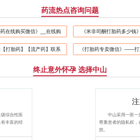
药流热点咨询问题
药在线购买微信》__在线购
《米非司酮打胎药多少钱》
卖【打胎药】【流产药】联系
《打胎药专卖微信》——打
终止意外怀孕 选择中山
注
二级综合性医
中山采用一医一
具有丰富的经
尊重患者的隐私权，
扰。