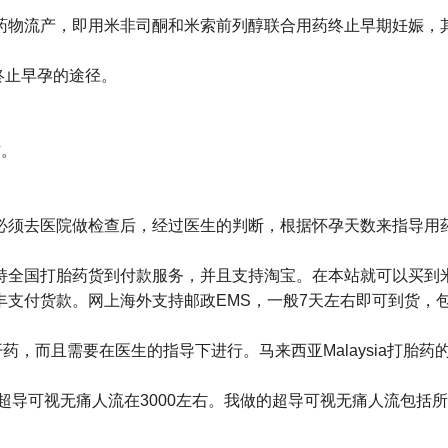
物流产，即用米非司酮和米索前列醇联合用药终止早期妊娠，其流
终止早孕的途径。
。
作。
必须去医院做检查后，经过医生的判断，根据怀孕天数来指导用
们已支持全国打胎药货到付款服务，并且支持淘宝。在本站就可以买
付货款。网上海外支持邮政EMS，一般7天左右即可到货，包括马
药，而且需要在医生的指导下进行。马来西亚Malaysia打胎药
右。超导可视无痛人流在3000左右。我做的超导可视无痛人流包括所