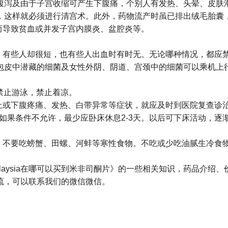
腹泻及由于子宫收缩可产生下腹痛，个别人有发热、头晕、皮肤
况，这样就必须进行清宫术。此外，药物流产时虽已排出绒毛胎囊
长而导致贫血或并发子宫内膜炎、盆腔炎等。
长，有些人却很短，也有些人出血时有时无。无论哪种情况，都应
包皮中潜藏的细菌及女性外阴、阴道、宫颈中的细菌可以乘机上
，禁止游泳，禁止着凉。
以上或下腹疼痛、发热、白带异常等症状，就应及时到医院复查诊
，如果条件不允许，最少应卧床休息2-3天。以后可下床活动，
，不要吃螃蟹、田螺、河蚌等寒性食物。不吃或少吃油腻生冷食
laysia在哪可以买到米非司酮片》的一些相关知识，药品介绍
药流，可以联系我们的微信微信。