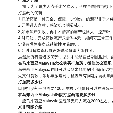
打胎药介绍
目前，为了减少人流手术的痛苦，已在全国推广使用药
打胎药的优势
1.打胎药是一种安全、便捷、少创伤、的新型非手术
2.无需进入宫腔，感染机会明显减少。
3.如果流产失败，再手术清宫的痛苦也比人工流产轻
4.时间短，完成药物流产只需3--4天，期间可正常工
5.没有慢性疾病或过敏性哮喘病史。
6.经过B超检查和尿妊娠试验确诊为阳性者。
虽然药流有着诸多优势，坚决不能够自己胡乱服用。
在马来西亚Malaysia怎么购买打胎药，微信怎么联系
马来西亚Malaysia在哪可以买到米非司酮片我
先支付货款，等顺丰派送时，检查没有问题后再向顺丰支
打胎药多少钱
口服打胎药一般需要400元左右，但是只可以在医院开
在马来西亚Malaysia医院打胎药需要多少钱
一般马来西亚Malaysia医院做无痛人流在2000左
米非司酮介绍