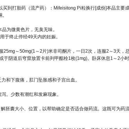
哪可以买到打胎药（流产药）：Mifeisitong Pi粒换行[成份]本品主
-酮。
状]本品为微黄色片，无臭无味。
用于终止停经49天内的妊娠。
5mg～50mg(1～2片)米非司酮片，一日2次，连服2～3天，
片3片)或于阴道后穹窟放置卡前列甲酯栓1枚(1mg)。卧床休息1
乏力和下腹痛，肛门坠胀感和子宫出血。
腹泻。少数有潮红和发麻现象。
了解胚囊大小、位置，以帮助确定是否适合做药流。这既可为药