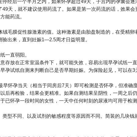
在停经后一个半月之内，如果怀孕超过49天，子宫内的孕囊会逐
了49天，就不建议使用药流了。如果是第一次药流的话，效果会
孕方能药流。
人体绒毛膜促性腺激素的值。这种激素是由胎盘制造的，在受精卵
验出来，直到妊娠1―2.5周才日益明显。
试纸一直弱阳。
注意存放在正常室温条件下，就可能失效，容易出现早孕试纸一
次早孕试纸自测来判断自己是否早期妊娠。为保险起见，可以在3
。
最早怀孕当天（相当于同房后7天）即可检测是否怀孕，但准确
周以后再检验，结果会更精准。如果自测结果呈阴性，一周之后
对于已怀孕一段时间的女性，一天中任何时刻的尿液均可用于检
类型不同、以及试剂的敏感程度等原因而不同。简装的几块钱就