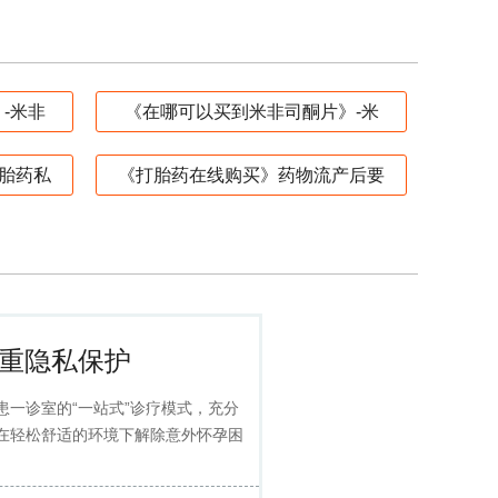
-米非
《在哪可以买到米非司酮片》-米
胎药私
《打胎药在线购买》药物流产后要
重隐私保护
患一诊室的“一站式”诊疗模式，充分
在轻松舒适的环境下解除意外怀孕困