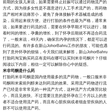
前期的女孩儿来说，如果需要终止妊娠可以通过药物流产的
方式，因为很多女性是不愿意进行人工手术流产的，而药物
流产相对来说痛苦小，避免了身体接触手术器械造成的感
染，应用起来很方便。进行打胎的条件也最为严格，通常来
说，如果要进行药流的话，需要在怀孕早期才可以进行，随
着时间的增长，孕囊的增长，到了怀孕后期就不再适合药流
了，一般来说，49天内，确保宫内孕的情况下，都是可以进
行药流的。有许多在新山JohorBahru工作的朋友，可能也遇
到了意外怀孕的烦恼，今天我们就来解答，新山JohorBahru
打胎药淘宝购买药店有卖吗在哪可以买到米非司酮片？仔细
阅读以下内容，相信一定可以解除你心中的疑惑。
米非司酮是什么药
打胎药米非司酮是国内使用最多的流产药物，一般口服米非
司酮和米索前列醇来达到药流的效果。采用流产药物进行流
产已经是非常常见的一种流产方式，这种流产方式痛苦比较
小，而且见效快。不过需要注意的是怀孕在三个月以上的患
者不适合使用流产药，而且有心脏疾病或者细血管疾病的人
群不可以使用流产药。