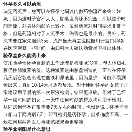
怀孕多久可以药流
决定药流后，您可以在怀孕七周以内做药物流产来终止妊
娠，因为这时子宫不太大，胎囊发育还不完全。所以这个时
间药流，对身体的影响比较小。虽然药流对时间要求非常严
格，但是药流相对于人流手术，伤害也是最小的。另外，药
流需要在家先服药3天，流产当天再去医院服用开宫口药物，
在医院观察一些时间，由妇科大夫确认胎囊是否排出体外。
验孕盒多久能测出来
使用验孕盒怀孕自测的工作原理是检测hCG值，即人体绒毛
膜促性腺激素的值。这种激素是由胎盘制造的，正常在怀孕
几天后它就会出现在血液和尿液里，因为量少，可能不易测
验出来，直到10-14天才逐渐显现。对于刚刚怀孕的女孩子正
常建议用早晨的第一次尿液检测，结果更准确。但对于已怀
孕一段时间的妇女，一天中任何时刻的尿液均可用于检测。
从同房到怀孕正常需要7天左右的时间，也就是说，怀孕当天
（相当于同房后7天）即可检测是否怀孕，但准确度不高。一
般在同房两周以后再测试结果会更精准。
验孕盒弱阳是什么意思