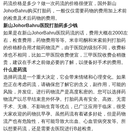
药流价格是多少？做一次药流的价格很便宜，国外新山
JohorBahru购买打胎药，一般仅仅需要药物的费用加上术前
的检查及术后药物的费用。
新山JohorBahru医院打胎药多少钱
如果是在新山JohorBahru医院药流的话，费用大概在2000左
右，检查费用，药物费用等等。米非司酮和米索前列打胎药
的价格醇合用才能药物流产，由于医院的级别不同，收费标
准也不相同，比如二甲医院收费便宜，三甲医院收费会稍微
贵，建议在手术之前做必要的了解，以便备好手术的费用。
什么是药流
选择药流是一个重大决定，它会带来情绪和心理变化。如果
您正在考虑药流，请确保您了解它的含义，副作用，可能的
风险，并发症。进行药物流产是高度私密的。您可以选择药
物流产以尽早结束意外怀孕。打胎药具有安全、高效、无需
手术、无痛、不影响生育等优点，已广泛应用于临床，很受
大家欢迎的药物抗早孕。虽然药流有着诸多好处，但是药物
流产也有危险性，有可能导致大出血、心血管病突发等。所
以想要药流，还是需要去医院进行B超检查。