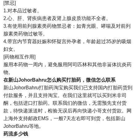
[禁忌]
1.对本品过敏者。
2.心、肝、肾疾病患者及肾上腺皮质功能不全者。
3.有使用前列腺素类药物禁忌者：如青光眼、哮喘及对前列
腺素类药物过敏等。
4.带宫内节育器妊娠和怀疑宫外孕者，年龄超过35岁的吸烟
妇女。
[药物相互作用]
服用本药物一周内，避免服用阿司匹林和其他非畄体抗炎药
物。
在新山JohorBahru怎么购买打胎药，微信怎么联系
新山JohorBahru打胎药淘宝购买我们已支持国内打胎药货到
付款服务，并且支持淘宝。在我们这里就可以买到米非司
酮，包括进口打胎药。联系我们的微信，无需预先支付货
款，待快递派送时，检验无误后再向快递小哥支付货款。网
上海外支持邮政EMS，一般7天左右即可到货，包括新山
JohorBahru等地。
药流多少钱