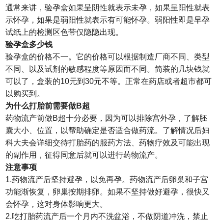
通常来讲，验孕盒如果呈阴性就表示未孕，如果呈阳性就表
示怀孕，如果是弱阳性就表示有可能怀孕。弱阳性即是早孕
试纸上的检测区色带仅隐隐出现。
验孕盒多少钱
验孕盒的价格不一。它的价格可以根据制造厂商不同、类型
不同、以及试剂的敏感程度等原因而不同。简装的几块钱就
可以了，盒装的10元到30元不等。正常在药店或者超市都可
以购买到。
为什么打胎前需要做B超
药物流产前做B超十分必要，因为可以排除宫外孕，了解胚
囊大小、位置，以帮助确定是否适合做药流。了解情况后妇
科大夫会详细交待打胎药的服药方法、药物疗效及可能出现
的副作用，征得同意后就可以进行药物流产。
注意事项
1.药物流产后坚持避孕，以免再孕。药物流产后卵巢和子宫
功能渐恢复，卵巢按期排卵。如果不坚持做好避孕，很快又
会怀孕，这对身体影响更大。
2.吃打胎药流产后一个月内不洗盆浴，不做阴道冲洗，禁止