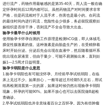
进行流产，药物作用最敏感的是第35-40天，而人流一般在确
定怀孕时间后12周内都可以。虽然药物流产对时间要求非常
严格，但是药流相对于人流手术，伤害也是最小的。在药流
的最佳时间内进行药流，危险性会少很多，务必留院观察妊
娠组织是否排干净，否则流产不全会导致大出血。
验孕卡最早什么时候用
使用验孕卡怀孕自测的工作原理是检测hCG值，即人体绒毛
膜促性腺激素的值。这种激素是由胎盘生产的，在受精卵着
床时开始分泌。分泌后先会出现在血液中，然后随着循环系
统出现在尿液里，但由于量少，可能不易测验出来，直到妊
娠1―2.5周才日益明显。
验孕卡弱阳是什么意思
1.验孕卡弱阳也有可能没怀孕。月经前早孕试纸弱阳，在临
床上见过不少。如果担心，一般等超过月经期5天左右，用试
纸再检测清晨第一次的尿，如果这时候仍然出现验孕卡弱阳
现象，怀孕的可能90%。如果不放心也可以去医院做B超检
查确诊。
2.早孕试纸弱阳也并非意味着百分之百怀孕。因为有些肿瘤