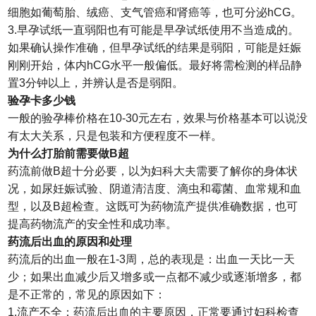
细胞如葡萄胎、绒癌、支气管癌和肾癌等，也可分泌hCG。
3.早孕试纸一直弱阳也有可能是早孕试纸使用不当造成的。
如果确认操作准确，但早孕试纸的结果是弱阳，可能是妊娠
刚刚开始，体内hCG水平一般偏低。最好将需检测的样品静
置3分钟以上，并辨认是否是弱阳。
验孕卡多少钱
一般的验孕棒价格在10-30元左右，效果与价格基本可以说没
有太大关系，只是包装和方便程度不一样。
为什么打胎前需要做B超
药流前做B超十分必要，以为妇科大夫需要了解你的身体状
况，如尿妊娠试验、阴道清洁度、滴虫和霉菌、血常规和血
型，以及B超检查。这既可为药物流产提供准确数据，也可
提高药物流产的安全性和成功率。
药流后出血的原因和处理
药流后的出血一般在1-3周，总的表现是：出血一天比一天
少；如果出血减少后又增多或一点都不减少或逐渐增多，都
是不正常的，常见的原因如下：
1.流产不全：药流后出血的主要原因，正常要通过妇科检查