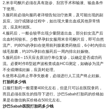
2.米非司酮片必须在具有急诊、刮宫手术和输液、输血条件
下使用。
3.服药前必须向服药者详细告知治疗效果，及可能出现的副
反应。治疗或随诊过程中，如出现大量出血或其他异常情
况，应及时就医。
4.服药后，一般会较早出现少量阴道出血，部分妇女流产后
出血时间较长。少数早孕妇女服用米非司酮片后，即可自然
流产。约80%的孕妇在使用前列腺素类药物后，6小时内排出
绒毛胎囊，约10%孕妇在服药后一周内排出妊娠物。
5.服药后8～15天应去原治疗单位复诊，以确定是否成功药
流。必要时作B型超声波检查或血HCG测定，如确诊为流产
不全或继续妊娠，应及时处理。
6.使用本品终止早孕失败者，必须进行人工流产终止妊娠。
打胎药多少钱
口服打胎药一般需要400元左右，但是只可以在医院拿药，
而且必须在医生的指导下进行。沙巴Sabah打胎药的价格如
果是在微信购买价格在500元左右。
沙巴Sabah医院打胎药多少钱