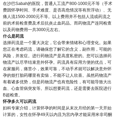
在沙巴Sabah的医院，普通人工流产800-1000元不等（手术
费因怀孕时间、手术难度、是否高危情况等有所浮动）、无
痛人流1500-2000元不等。以上费用并不包括人流或药流之
前的术前检查费及术后抗炎止血药品。而药物流产连同检查
以及药物费用一共3000元左右。
什么是药流
选择药流是一个重大决定，它会带来情绪和心理变化。如果
您正在考虑药流，请确保您了解它的含义，副作用，可能的
风险，并发症。进行药物流产是高度私密的。您可以选择药
物流产以尽早结束意外怀孕。药流具有应用方便的优点，可
在家服药，痛苦小，效果可靠，不动手术就可以解决意外怀
孕的烦打胎药哪里有卖恼，不能不让人欣喜。虽然药物流产
有着诸多优势，但是药物流产也有危险性，有可能导致大出
血、心血管病突发等。所以想要药流，还是需要去医院进行
B超检查。
怀孕多久可以药流
妇科专家介绍，计算怀孕的时间是从末次月经的第一天开始
计算的，女性在怀孕49天以内且为宫内孕才能采用米非司酮