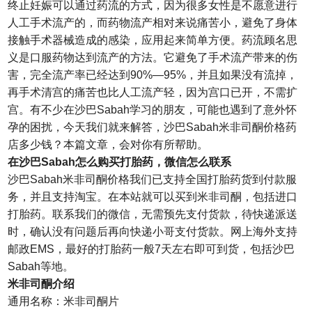
终止妊娠可以通过药流的方式，因为很多女性是不愿意进行
人工手术流产的，而药物流产相对来说痛苦小，避免了身体
接触手术器械造成的感染，应用起来简单方便。药流顾名思
义是口服药物达到流产的方法。它避免了手术流产带来的伤
害，完全流产率已经达到90%—95%，并且如果没有流掉，
再手术清宫的痛苦也比人工流产轻，因为宫口已开，不需扩
宫。有不少在沙巴Sabah学习的朋友，可能也遇到了意外怀
孕的困扰，今天我们就来解答，沙巴Sabah米非司酮价格药
店多少钱？本篇文章，会对你有所帮助。
在沙巴Sabah怎么购买打胎药，微信怎么联系
沙巴Sabah米非司酮价格我们已支持全国打胎药货到付款服
务，并且支持淘宝。在本站就可以买到米非司酮，包括进口
打胎药。联系我们的微信，无需预先支付货款，待快递派送
时，确认没有问题后再向快递小哥支付货款。网上海外支持
邮政EMS，最好的打胎药一般7天左右即可到货，包括沙巴
Sabah等地。
米非司酮介绍
通用名称：米非司酮片