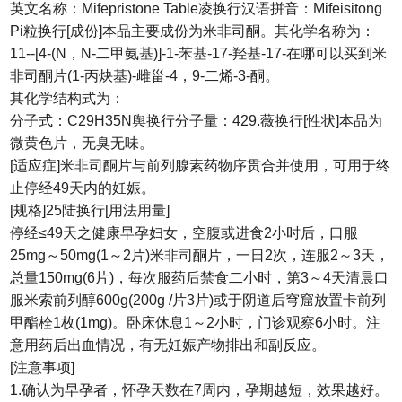
英文名称：Mifepristone Table凌换行汉语拼音：Mifeisitong
Pi粒换行[成份]本品主要成份为米非司酮。其化学名称为：
11--[4-(N，N-二甲氨基)]-1-苯基-17-羟基-17-在哪可以买到米
非司酮片(1-丙炔基)-雌甾-4，9-二烯-3-酮。
其化学结构式为：
分子式：C29H35N舆换行分子量：429.薇换行[性状]本品为
微黄色片，无臭无味。
[适应症]米非司酮片与前列腺素药物序贯合并使用，可用于终
止停经49天内的妊娠。
[规格]25陆换行[用法用量]
停经≤49天之健康早孕妇女，空腹或进食2小时后，口服
25mg～50mg(1～2片)米非司酮片，一日2次，连服2～3天，
总量150mg(6片)，每次服药后禁食二小时，第3～4天清晨口
服米索前列醇600g(200g /片3片)或于阴道后穹窟放置卡前列
甲酯栓1枚(1mg)。卧床休息1～2小时，门诊观察6小时。注
意用药后出血情况，有无妊娠产物排出和副反应。
[注意事项]
1.确认为早孕者，怀孕天数在7周内，孕期越短，效果越好。