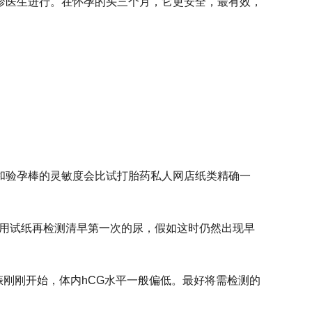
诊医生进行。在怀孕的头三个月，它更安全，最有效，
。
和验孕棒的灵敏度会比试打胎药私人网店纸类精确一
，用试纸再检测清早第一次的尿，假如这时仍然出现早
。
娠刚刚开始，体内hCG水平一般偏低。最好将需检测的