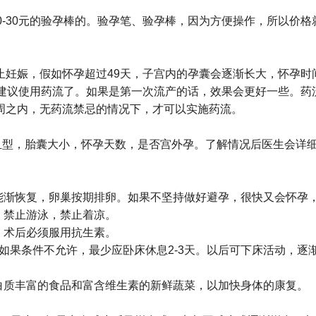
0-30元的验孕棒的。验孕笔、验孕棒，因为方便操作，所以价
止妊娠，假如怀孕超过49天，子宫内的孕囊会逐渐长大，怀孕时
不建议使用药流了。如果是第一次流产的话，效果会更好一些。药
周之内，无药流禁忌的情况下，才可以实施药流。
血型，胎囊大小，怀孕天数，是否宫外孕。了解情况后医生会详
功能渐恢复，卵巢按期排卵。如果不坚持做好避孕，很快又会怀孕
，禁止游泳，禁止着凉。
，术后必须服用抗生素。
，如果条件不允许，最少应卧床休息2-3天。以后可下床活动，
白质丰富的食品和富含维生素的新鲜蔬菜，以加快身体的康复。