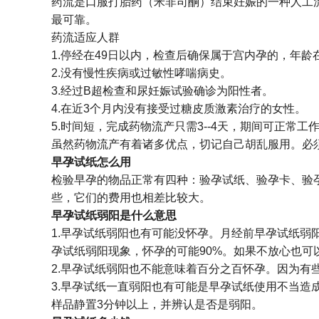
药流是口服打胎药（米非司酮）结束妊娠的一种人工
最可靠。
药流适应人群
1.停经在49日以内，检查后确保属于宫内孕的，年龄
2.没有慢性疾病或过敏性哮喘病史。
3.经过B超检查和尿妊娠试验确诊为阳性者。
4.在近3个月内没有接受过糖皮质激素治疗的女性。
5.时间短，完成药物流产只需3--4天，期间可正常工
虽然药物流产有着诸多优点，切记自己胡乱服用。必
早孕试纸怎么用
检验早孕的物品正常有四种：验孕试纸、验孕卡、验
些，它们的费用也相差比较大。
早孕试纸弱阳是什么意思
1.早孕试纸弱阳也有可能没怀孕。月经前早孕试纸弱
孕试纸弱阳现象，怀孕的可能90%。如果不放心也可
2.早孕试纸弱阳也不能意味着百分之百怀孕。因为有
3.早孕试纸一直弱阳也有可能是早孕试纸使用不当造
样品静置3分钟以上，并辨认是否是弱阳。