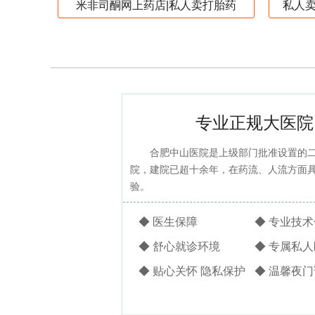
米非司酮网上药店|私人卖打胎药
私人
专业正规大医院
合肥中山医院是上级部门批准设置的
院，建院已超十余年，在药流、人流方面
验。
◆ 医生保障
◆ 专业技
◆ 舒心就诊环境
◆ 专属私
◆ 贴心关怀 隐私保护
◆ 温馨夜门