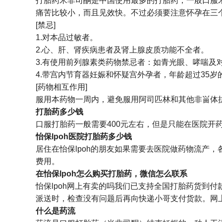
打胎药米非司酮是中国使用最多的打胎药，一般口服
痛苦比较小，而且见效快。不过必须要注意怀孕在三
[禁忌]
1.对本品过敏者。
2.心、肝、肾疾病患者及肾上腺皮质功能不全者。
3.有使用前列腺素类药物禁忌者：如青光眼、哮喘及
4.带宫内节育器妊娠和怀疑宫外孕者，年龄超过35岁
[药物相互作用]
服用本药物一周内，避免服用阿司匹林和其他非畄体
打胎药多少钱
口服打胎药一般需要400元左右，但是只能在医院开药
怡保lpoh医院打胎药多少钱
居住在怡保lpoh的朋友如果需要去医院做药物流产
费用。
在怡保lpoh怎么购买打胎药，微信怎么联系
怡保lpoh网上有卖的吗我们已支持全国打胎药货到
派送时，检查没有问题后再向快递小哥支付货款。网上
什么是药流