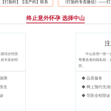
卖【打胎药】【流产药】联系
《打胎药专卖微信》——打
终止意外怀孕 选择中山
注
二级综合性医
中山采用一医一
具有丰富的经
尊重患者的隐私权，
扰。
术保障
◆ 品质服务
人医生
◆ 网上预约无须
诊
◆ 导医全程陪诊