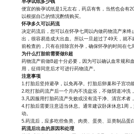
早孕试纸多少钱
便宜的验孕试纸是1元左右，药店有售，当然也会有2
以根据自己的情况酌情购买。
怀孕多久可以药流
决定药流后，您可以在怀孕七周以内做药物流产来终
出，很容易造成大出血。所以一旦超过了49天，就
前检查的，只有在排除宫外孕，确保怀孕的时间在七
为什么打胎前需要做B超
药物流产前做B超十分必要，因为可以确认血常规和
用，征得同意后才可进行药物流产。
注意事项
1.打胎后坚持避孕，以免再孕。打胎后卵巢和子宫
2.吃打胎药流产后一个月内不洗盆浴，不做阴道冲洗
3.凡因服用打胎药流产失败或没有流干净、清宫术者
4.打胎后需要注意适当休息。通常建议卧床休息1周
动。
5.药流后，应多吃些鱼类、肉类、蛋类、豆类制品蛋
药流后出血的原因和处理