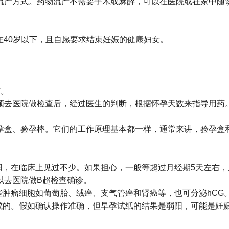
流产方式。药物流产不需要手术或麻醉，可以在医院或在家中随
在40岁以下，且自愿要求结束妊娠的健康妇女。
作。
须去医院做检查后，经过医生的判断，根据怀孕天数来指导用药
孕盒、验孕棒。它们的工作原理基本都一样，通常来讲，验孕盒
阳，在临床上见过不少。如果担心，一般等超过月经期5天左右
以去医院做B超检查确诊。
些肿瘤细胞如葡萄胎、绒癌、支气管癌和肾癌等，也可分泌hCG
成的。假如确认操作准确，但早孕试纸的结果是弱阳，可能是妊